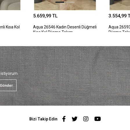
5.659,99 TL
3.554,99 
li Kısa Kol
Aqua 26546 Kadın Desenli Düğmeli
Aqua 26593 
Kısa Kol Pijama Takım
Pijama Tak
istiyorum.
Gönder
Bizi Takip Edin