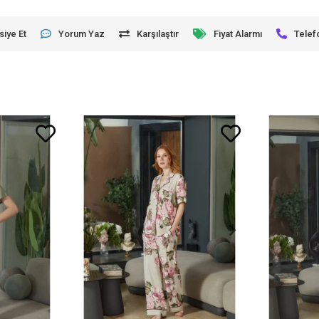
siye Et
Yorum Yaz
Karşılaştır
Fiyat Alarmı
Telef