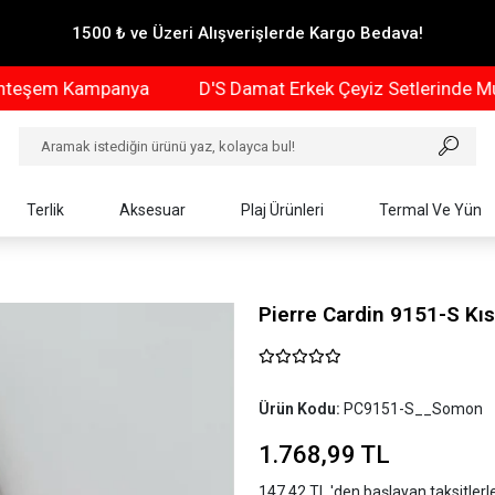
1500 ₺ ve Üzeri Alışverişlerde Kargo Bedava!
 Kampanya
D'S Damat Erkek Çeyiz Setlerinde Muhteşe
Terlik
Aksesuar
Plaj Ürünleri
Termal Ve Yün
Pierre Cardin 9151-S Kıs
Ürün Kodu:
PC9151-S__Somon
1.768,99 TL
147,42 TL 'den başlayan taksitlerl