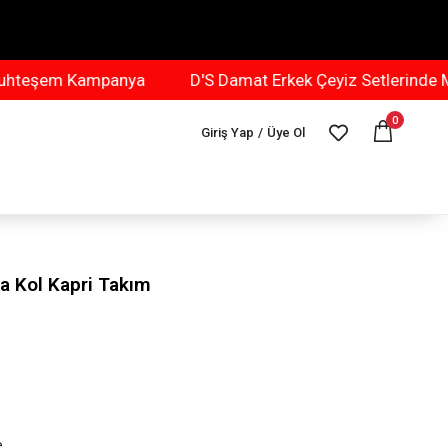
m Kampanya
D'S Damat Erkek Çeyiz Setlerinde Muhteş
0
Giriş Yap
/
Üye Ol
a Kol Kapri Takım
e