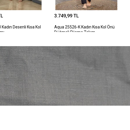
TL
3.749,99 TL
Kadın Desenli Kısa Kol
Aqua 25526-K Kadın Kısa Kol Önü
ımı
Düğmeli Pijama Takım