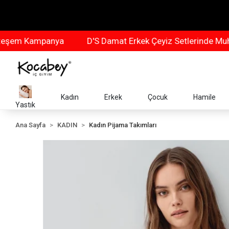
Kampanya
D'S Damat Erkek Çeyiz Setlerinde Muhteşem
Kadın
Erkek
Çocuk
Hamile
Yastık
Ana Sayfa
KADIN
Kadın Pijama Takımları