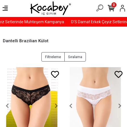
0
iz Setlerinde Muhteşem Kampanya
D'S Damat Erkek Çeyiz Setler
Dantelli Brazilian Külot
Filtreleme
Sıralama