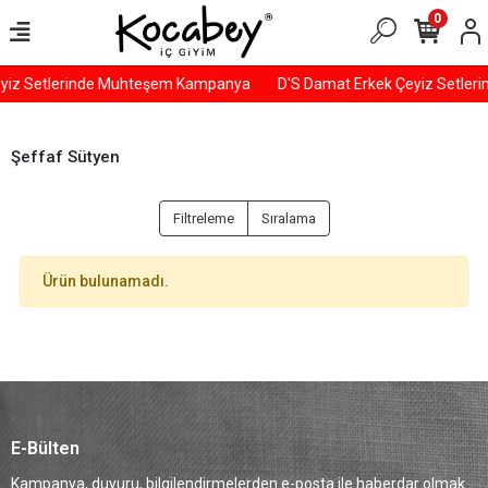
0
yiz Setlerinde Muhteşem Kampanya
D'S Damat Erkek Çeyiz Setle
Şeffaf Sütyen
Filtreleme
Sıralama
Ürün bulunamadı.
E-Bülten
Kampanya, duyuru, bilgilendirmelerden e-posta ile haberdar olmak