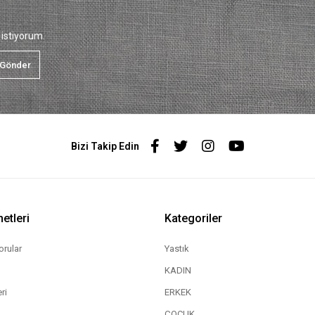
istiyorum.
Gönder
Bizi Takip Edin
etleri
Kategoriler
orular
Yastık
KADIN
ri
ERKEK
ÇOCUK