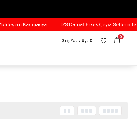
hteşem Kampanya
D'S Damat Erkek Çeyiz Setlerinde M
0
Giriş Yap
/
Üye Ol