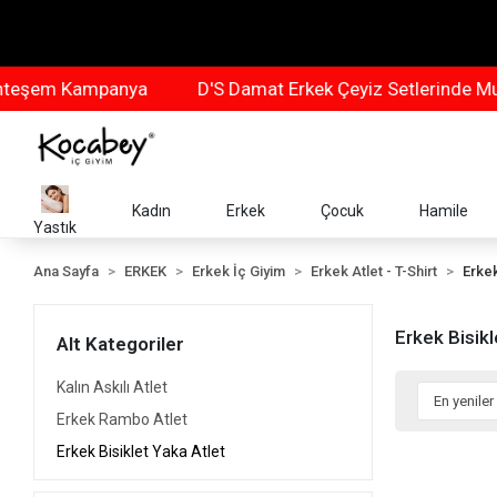
eşem Kampanya
D'S Damat Erkek Çeyiz Setlerinde Muh
Kadın
Erkek
Çocuk
Hamile
Yastık
Ana Sayfa
ERKEK
Erkek İç Giyim
Erkek Atlet - T-Shirt
Erkek
Erkek Bisikl
Alt Kategoriler
Kalın Askılı Atlet
Erkek Rambo Atlet
Erkek Bisiklet Yaka Atlet