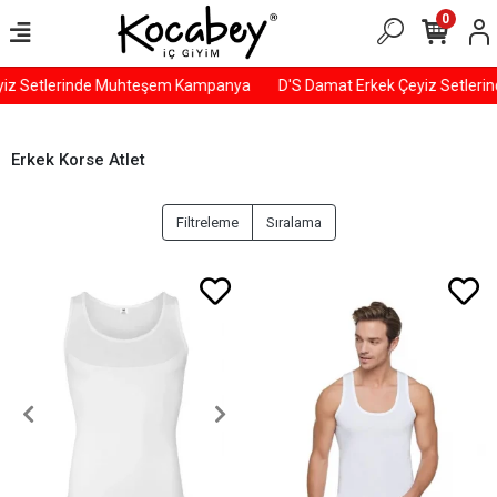
0
iz Setlerinde Muhteşem Kampanya
D'S Damat Erkek Çeyiz Setler
Erkek Korse Atlet
Filtreleme
Sıralama