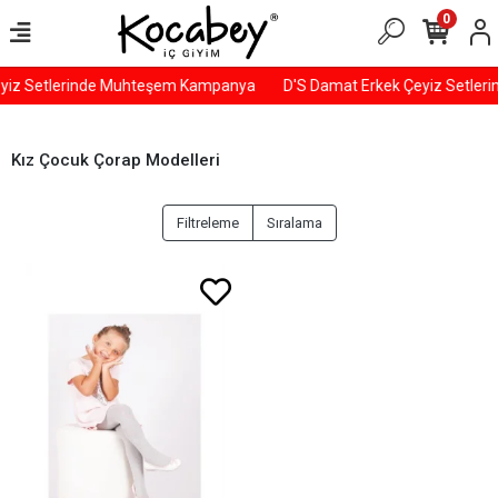
0
yiz Setlerinde Muhteşem Kampanya
D'S Damat Erkek Çeyiz Setle
Kız Çocuk Çorap Modelleri
Filtreleme
Sıralama