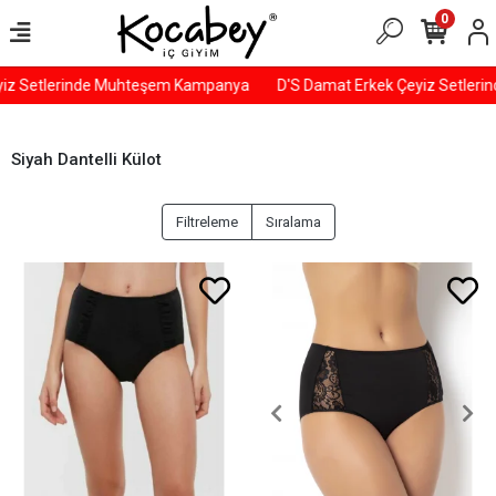
0
yiz Setlerinde Muhteşem Kampanya
D'S Damat Erkek Çeyiz Setler
Siyah Dantelli Külot
Filtreleme
Sıralama