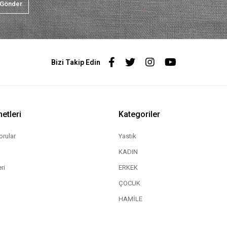
Gönder
Bizi Takip Edin
etleri
Kategoriler
orular
Yastık
KADIN
ri
ERKEK
ÇOCUK
HAMİLE