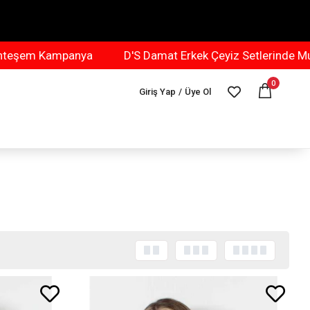
mpanya
D'S Damat Erkek Çeyiz Setlerinde Muhteşem K
0
Giriş Yap
/
Üye Ol