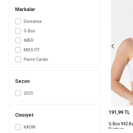
Markalar
Doreanse
G-Box
İMER
MISS FIT
Pierre Cardin
Sezon
2025
191,99 TL
Cinsiyet
G-Box 942 B
KADIN
Büstiyer