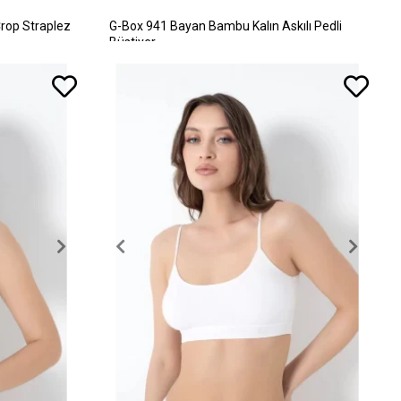
rop Straplez
G-Box 941 Bayan Bambu Kalın Askılı Pedli
Büstiyer