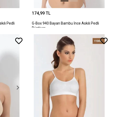
174,99 TL
ılı Pedli
G-Box 940 Bayan Bambu İnce Askılı Pedli
Büstiyer