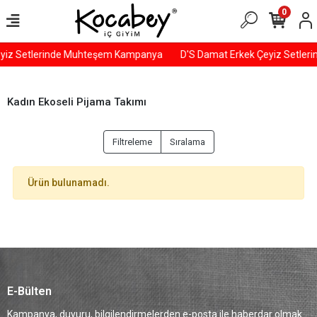
0
yiz Setlerinde Muhteşem Kampanya
D'S Damat Erkek Çeyiz Setle
Kadın Ekoseli Pijama Takımı
Filtreleme
Sıralama
Ürün bulunamadı.
E-Bülten
Kampanya, duyuru, bilgilendirmelerden e-posta ile haberdar olmak