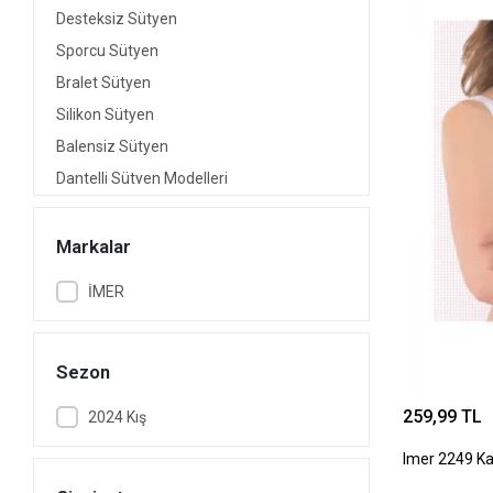
Desteksiz Sütyen
Sporcu Sütyen
Bralet Sütyen
Silikon Sütyen
Balensiz Sütyen
Dantelli Sütyen Modelleri
Yapışkanlı Sütyen
Askısız Sütyen
Markalar
Lotus Sütyen
İMER
Balenli Sütyen
Şeffaf Sütyen
Büstiyer Sütyen
Sezon
Minimizer Sütyen
259,99 TL
2024 Kış
Kırmızı Sütyen
Imer 2249 K
Push Up Sütyen