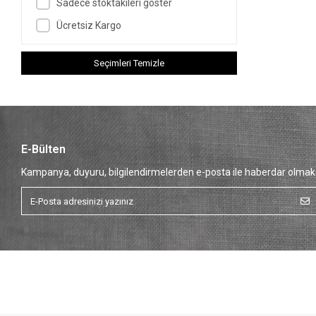
Sadece stoktakileri göster
Fermuarlı Sütyen
Ücretsiz Kargo
Protez Sütyen
Crop Sütyen
Seçimleri Temizle
Mor Sütyen
Deri Sütyen
E-Bülten
Kampanya, duyuru, bilgilendirmelerden e-posta ile haberdar olmak 