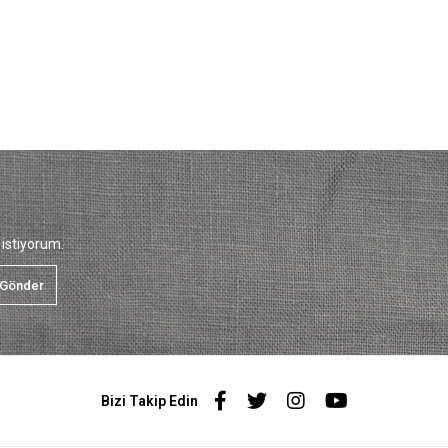
istiyorum.
Gönder
Bizi Takip Edin