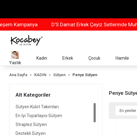
em Kampanya
D'S Damat Erkek Çeyiz Setlerinde Muhte
Kadın
Erkek
Çocuk
Hamile
Yastık
Ana Sayfa
KADIN
Sütyen
Penye Sütyen
Penye Süty
Alt Kategoriler
Sütyen Külot Takımları
En İyi Toparlayıcı Sütyen
Straplez Sütyen
Destekli Sütyen