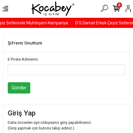
0
yiz Setlerinde Muhteşem Kampanya
D'S Damat Erkek Çeyiz Setle
Şifremi Unuttum
E-Posta Adresiniz
Gönder
Giriş Yap
Daha önceden üye olduysanız giriş yapabilirsiniz.
(Giriş yapmak için butonu takip ediniz.)