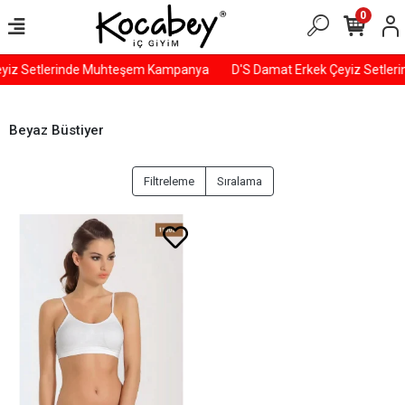
0
eyiz Setlerinde Muhteşem Kampanya
D'S Damat Erkek Çeyiz Setle
Beyaz Büstiyer
Filtreleme
Sıralama