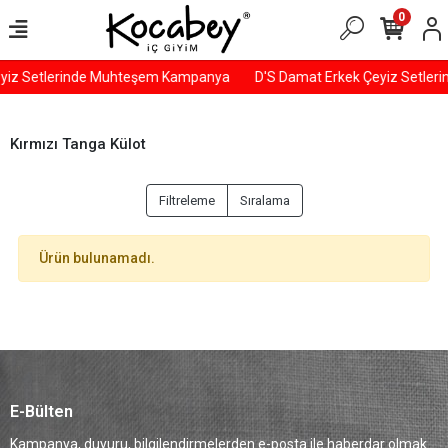
0
yiz Setlerinde Muhteşem Kampanya
D'S Damat Erkek Çeyiz Setle
Kırmızı Tanga Külot
Filtreleme
Sıralama
Ürün bulunamadı.
E-Bülten
Kampanya, duyuru, bilgilendirmelerden e-posta ile haberdar olmak