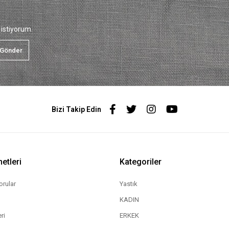
istiyorum.
Gönder
Bizi Takip Edin
etleri
Kategoriler
orular
Yastık
KADIN
ri
ERKEK