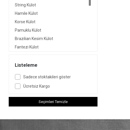
String Külot
Hamile Külot
Korse Külot
Pamuklu Külot
Brazilian Kesim Külot
Fantezi Külot
Bato Külot
Kırmızı Külot
Listeleme
Slip Külot
Sadece stoktakileri göster
Büyük Beden Külot
Ücretsiz Kargo
Dolgulu Külot
Kadın Boxer Külot
Seçimleri Temizle
Destekli Külot
İz Yapmayan Külot
Beyaz Külot