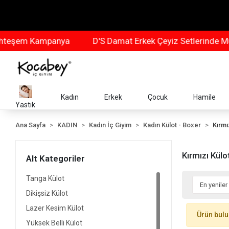
teşem Kampanya
D'S Damat Erkek Çeyiz Setlerinde Mu
Kadın
Erkek
Çocuk
Hamile
Yastık
Ana Sayfa
KADIN
Kadın İç Giyim
Kadın Külot - Boxer
Kırmı
Kırmızı Külo
Alt Kategoriler
Tanga Külot
Dikişsiz Külot
Lazer Kesim Külot
Ürün bul
Yüksek Belli Külot