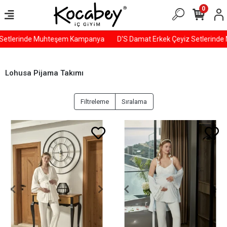
0
lerinde Muhteşem Kampanya
D'S Damat Erkek Çeyiz Setlerinde Mu
Lohusa Pijama Takımı
Filtreleme
Sıralama