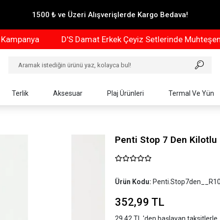
1500 ₺ ve Üzeri Alışverişlerde Kargo Bedava!
panya
D'S Damat Erkek Çeyiz Setlerinde Muhteşem Ka
Terlik
Aksesuar
Plaj Ürünleri
Termal Ve Yün
Penti Stop 7 Den Kilotlu
Ürün Kodu:
Penti.Stop7den__R1
352,99 TL
29,42 TL 'den başlayan taksitlerle