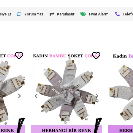
siye Et
Yorum Yaz
Karşılaştır
Fiyat Alarmı
Telef