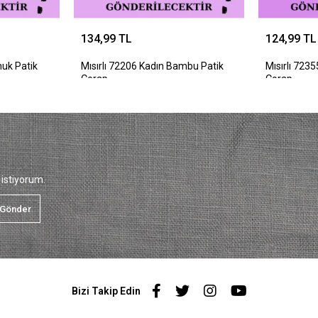
134,99 TL
124,99 TL
muk Patik
Mısırlı 72206 Kadın Bambu Patik
Mısırlı 723
Çorap
Çorap
istiyorum.
Gönder
Bizi Takip Edin