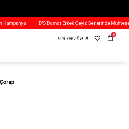
mpanya
D'S Damat Erkek Çeyiz Setlerinde Muhteşem K
0
Giriş Yap
/
Üye Ol
 Çorap
0