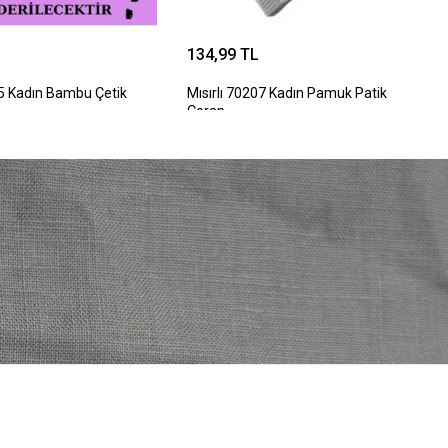
134,99 TL
55 Kadın Bambu Çetik
Mısırlı 70207 Kadın Pamuk Patik
Çorap