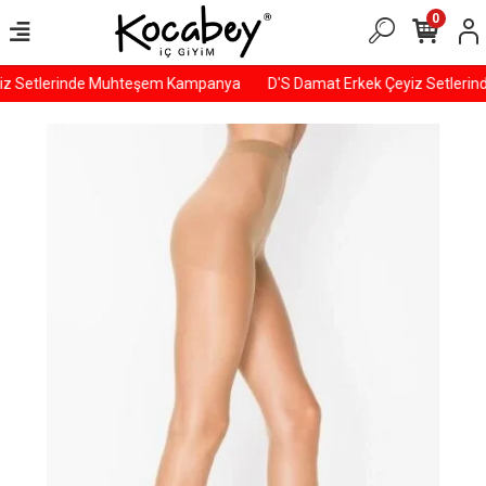
0
z Setlerinde Muhteşem Kampanya
D'S Damat Erkek Çeyiz Setleri