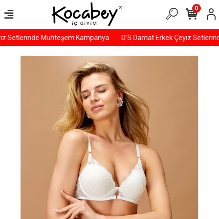
0
iz Setlerinde Muhteşem Kampanya
D'S Damat Erkek Çeyiz Setleri