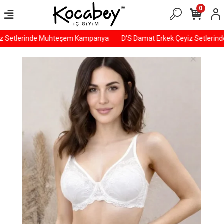
0
z Setlerinde Muhteşem Kampanya
D'S Damat Erkek Çeyiz Setlerin