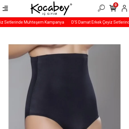
0
iz Setlerinde Muhteşem Kampanya
D'S Damat Erkek Çeyiz Setleri