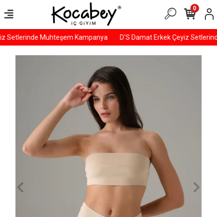
0
z Setlerinde Muhteşem Kampanya
D'S Damat Erkek Çeyiz Setleri