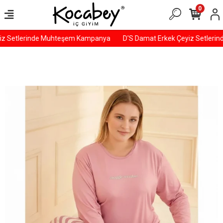
0
z Setlerinde Muhteşem Kampanya
D'S Damat Erkek Çeyiz Setleri