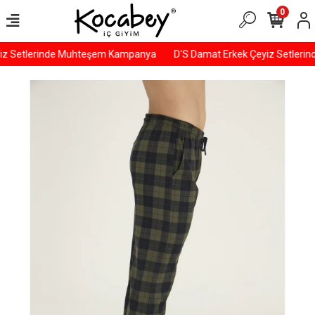
0
iz Setlerinde Muhteşem Kampanya
D'S Damat Erkek Çeyiz Setleri