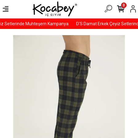
0
iz Setlerinde Muhteşem Kampanya
D'S Damat Erkek Çeyiz Setleri