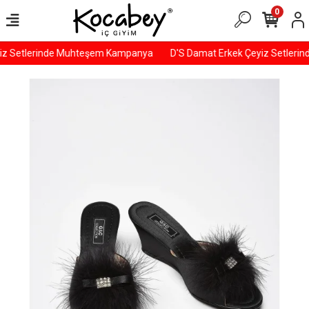
0
iz Setlerinde Muhteşem Kampanya
D'S Damat Erkek Çeyiz Setleri