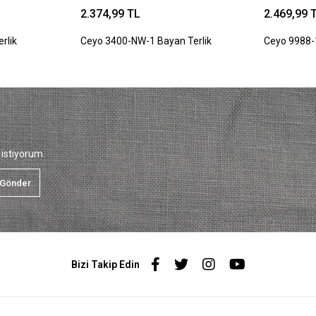
2.374,99 TL
2.469,99 
rlik
Ceyo 3400-NW-1 Bayan Terlik
Ceyo 9988-
istiyorum.
Gönder
Bizi Takip Edin