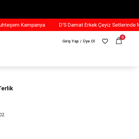
eşem Kampanya
D'S Damat Erkek Çeyiz Setlerinde Muh
0
Giriş Yap
/
Üye Ol
erlik
02