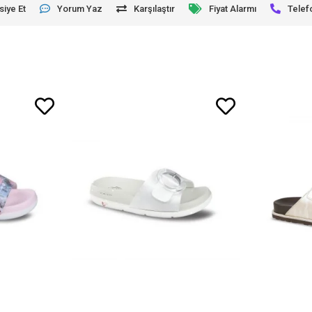
siye Et
Yorum Yaz
Karşılaştır
Fiyat Alarmı
Telef