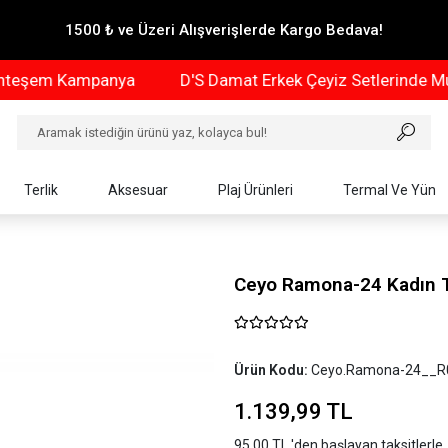
1500 ₺ ve Üzeri Alışverişlerde Kargo Bedava!
şem Kampanya
D'S Damat Erkek Çeyiz Setlerinde Muht
Terlik
Aksesuar
Plaj Ürünleri
Termal Ve Yün
Ceyo Ramona-24 Kadın T
Ürün Kodu:
Ceyo.Ramona-24__R
1.139,99 TL
95,00 TL 'den başlayan taksitlerle