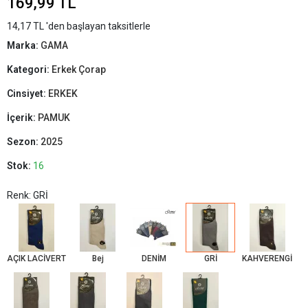
169,99 TL
14,17 TL 'den başlayan taksitlerle
Marka:
GAMA
Kategori:
Erkek Çorap
Cinsiyet:
ERKEK
İçerik:
PAMUK
Sezon:
2025
Stok:
16
Renk: GRİ
AÇIK LACİVERT
Bej
DENİM
GRİ
KAHVERENGİ