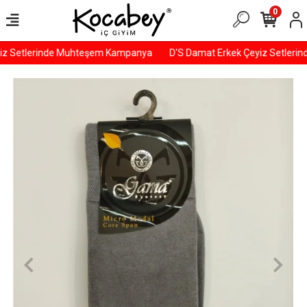
0
iz Setlerinde Muhteşem Kampanya
D'S Damat Erkek Çeyiz Setleri