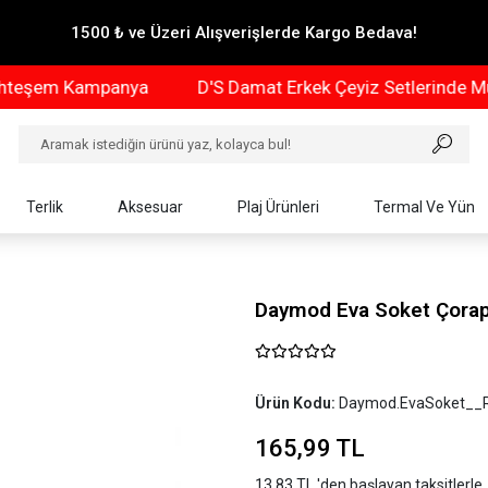
1500 ₺ ve Üzeri Alışverişlerde Kargo Bedava!
em Kampanya
D'S Damat Erkek Çeyiz Setlerinde Muhte
Terlik
Aksesuar
Plaj Ürünleri
Termal Ve Yün
Daymod Eva Soket Çora
Ürün Kodu:
Daymod.EvaSoket__
165,99 TL
13,83 TL 'den başlayan taksitlerle