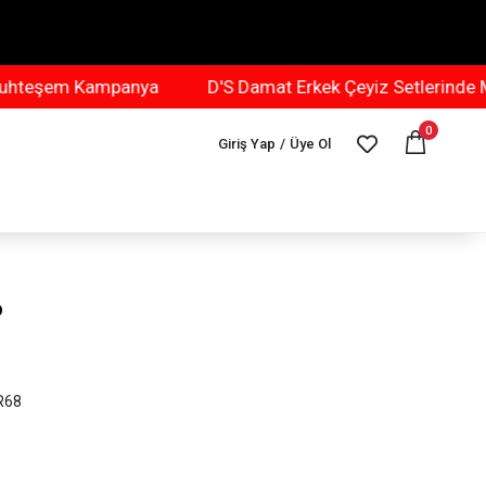
şem Kampanya
D'S Damat Erkek Çeyiz Setlerinde Muh
0
Giriş Yap
/
Üye Ol
p
R68