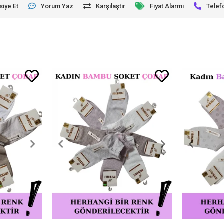
siye Et
Yorum Yaz
Karşılaştır
Fiyat Alarmı
Telef