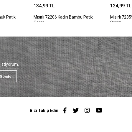
134,99 TL
124,99 TL
muk Patik
Mısırlı 72206 Kadın Bambu Patik
Mısırlı 723
Çorap
Çorap
istiyorum.
Gönder
Bizi Takip Edin