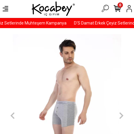
0
iz Setlerinde Muhteşem Kampanya
D'S Damat Erkek Çeyiz Setleri