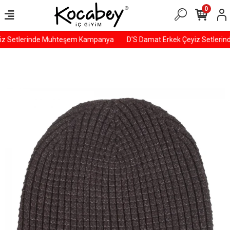
0
z Setlerinde Muhteşem Kampanya
D'S Damat Erkek Çeyiz Setleri