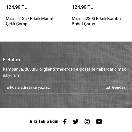
124,99 TL
124,99 TL
Mısırlı 61357 Erkek Modal
Mısırlı 62303 Erkek Bambu
Çetik Çorap
Babet Çorap
E-Bülten
Kampanya, duyuru, bilgilendirmelerden e-posta ile haberdar olmak
istiyorum.
Gönder
Bizi Takip Edin