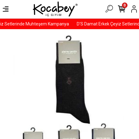
0
iz Setlerinde Muhteşem Kampanya
D'S Damat Erkek Çeyiz Setleri