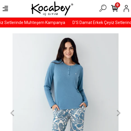
0
iz Setlerinde Muhteşem Kampanya
D'S Damat Erkek Çeyiz Setleri