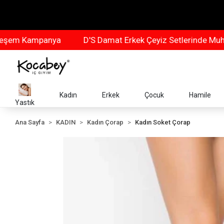
m Kampanya
D'S Damat Erkek Çeyiz Setlerinde Muhteş
Kadın
Erkek
Çocuk
Hamile
Yastık
Ana Sayfa
KADIN
Kadın Çorap
Kadın Soket Çorap