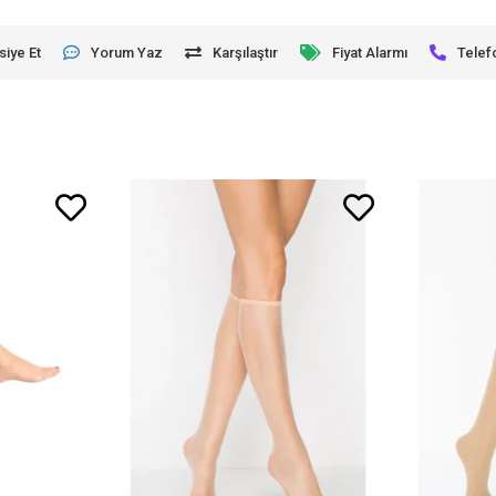
siye Et
Yorum Yaz
Karşılaştır
Fiyat Alarmı
Telef