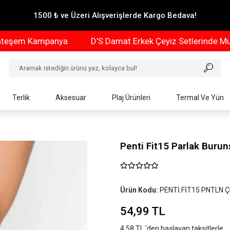
1500 ₺ ve Üzeri Alışverişlerde Kargo Bedava!
em Kampanya
D'S Damat Erkek Çeyiz Setlerinde Muhte
Terlik
Aksesuar
Plaj Ürünleri
Termal Ve Yün
Penti Fit15 Parlak Buru
Ürün Kodu:
PENTİ.FİT15 PNTLN
54,99 TL
4,58 TL 'den başlayan taksitlerle