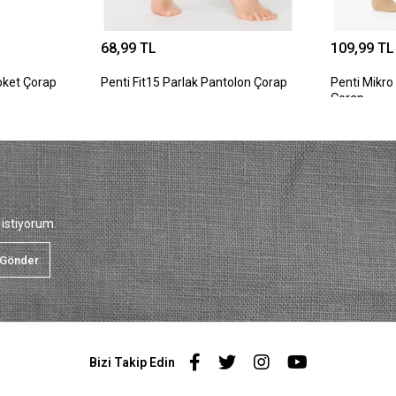
68,99 TL
109,99 TL
oket Çorap
Penti Fit15 Parlak Pantolon Çorap
Penti Mikro
Çorap
istiyorum.
Gönder
Bizi Takip Edin