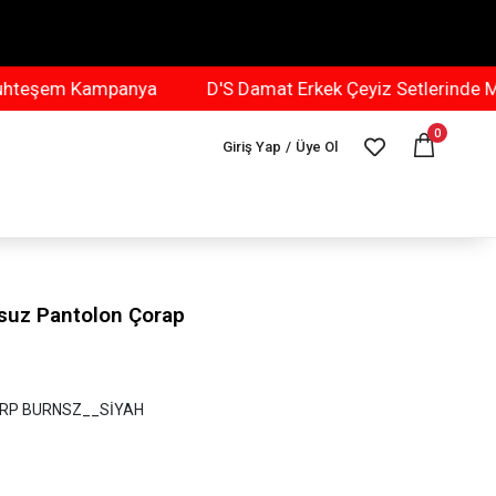
şem Kampanya
D'S Damat Erkek Çeyiz Setlerinde Muht
0
Giriş Yap
/
Üye Ol
nsuz Pantolon Çorap
 ÇRP BURNSZ__SİYAH