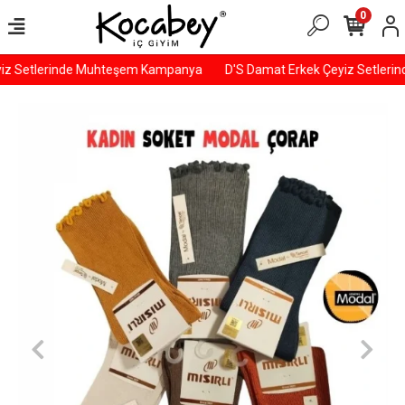
0
iz Setlerinde Muhteşem Kampanya
D'S Damat Erkek Çeyiz Setleri