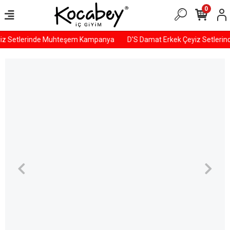
0
iz Setlerinde Muhteşem Kampanya
D'S Damat Erkek Çeyiz Setleri