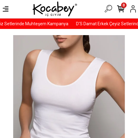
0
z Setlerinde Muhteşem Kampanya
D'S Damat Erkek Çeyiz Setleri