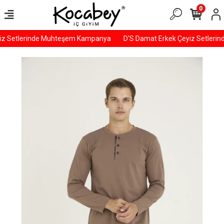
0
iz Setlerinde Muhteşem Kampanya
D'S Damat Erkek Çeyiz Setleri