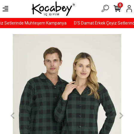
0
z Setlerinde Muhteşem Kampanya
D'S Damat Erkek Çeyiz Setleri