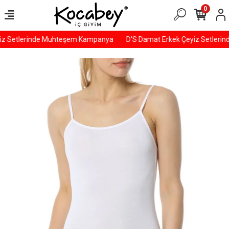
0
z Setlerinde Muhteşem Kampanya
D'S Damat Erkek Çeyiz Setleri