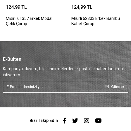
124,99 TL
124,99 TL
Mısırlı 61357 Erkek Modal
Mısırlı 62303 Erkek Bambu
Çetik Çorap
Babet Çorap
E-Bülten
Kampanya, duyuru, bilgilendirmelerden e-posta ile haberdar olmak
istiyorum.
Gönder
Bizi Takip Edin