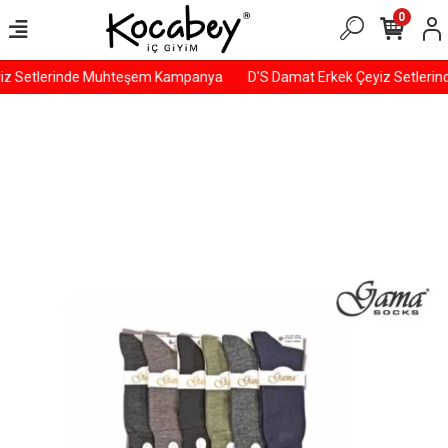
0
iz Setlerinde Muhteşem Kampanya
D'S Damat Erkek Çeyiz Setleri