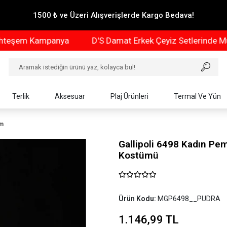
1500 ₺ ve Üzeri Alışverişlerde Kargo Bedava!
m Kampanya
D'S Damat Erkek Çeyiz Setlerinde Muhteş
Terlik
Aksesuar
Plaj Ürünleri
Termal Ve Yün
üm
Gallipoli 6498 Kadın Pe
Kostümü
Ürün Kodu:
MGP6498__PUDRA
1.146,99 TL