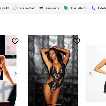
siye Et
Yorum Yaz
Karşılaştır
Fiyat Alarmı
Telef