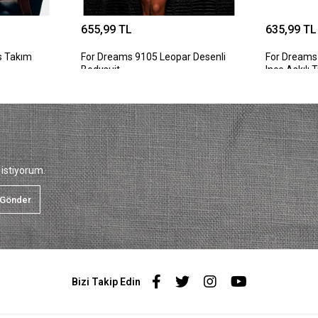
655,99 TL
635,99 TL
s Takım
For Dreams 9105 Leopar Desenli
For Dreams 
Bodysuit
Ince Askılı
istiyorum.
Gönder
Bizi Takip Edin