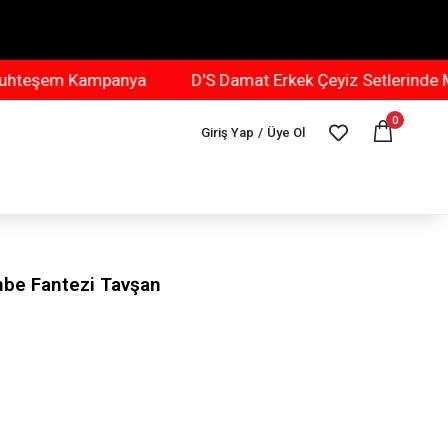
em Kampanya
D'S Damat Erkek Çeyiz Setlerinde Muht
0
Giriş Yap
/
Üye Ol
mbe Fantezi Tavşan