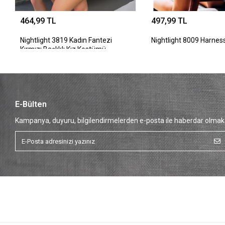
464,99 TL
497,99 TL
Nightlight 3819 Kadın Fantezi
Nightlight 8009 Harnes
Kırmızı Başlıklı Kız Kostümü
E-Bülten
Kampanya, duyuru, bilgilendirmelerden e-posta ile haberdar olmak 