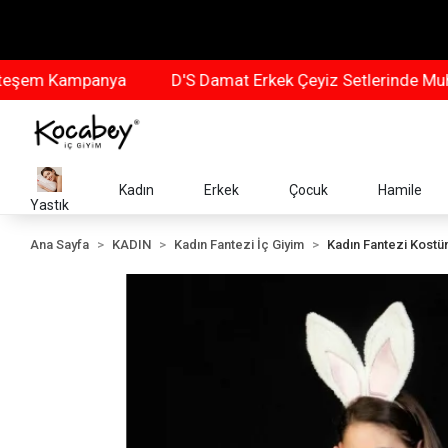
 Kampanya
D'S Damat Erkek Çeyiz Setlerinde Muhteşe
Kadın
Erkek
Çocuk
Hamile
Yastık
Ana Sayfa
KADIN
Kadın Fantezi İç Giyim
Kadın Fantezi Kost