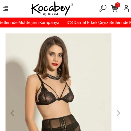
0
Setlerinde Muhteşem Kampanya
D'S Damat Erkek Çeyiz Setlerinde