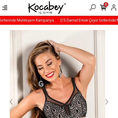
0
Setlerinde Muhteşem Kampanya
D'S Damat Erkek Çeyiz Setlerinde