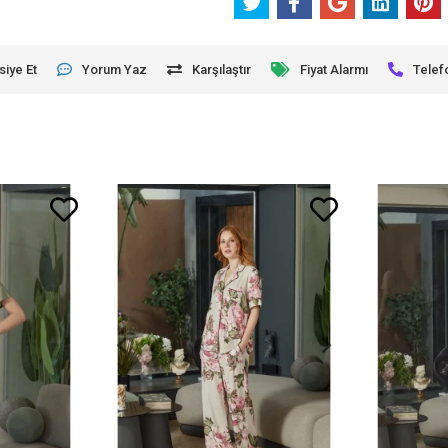
siye Et
Yorum Yaz
Karşılaştır
Fiyat Alarmı
Telef