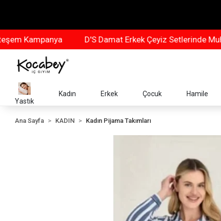
 Kampanya
D'S Damat Erkek Çeyiz Setlerinde Muhteşe
Kadın
Erkek
Çocuk
Hamile
Yastık
Ana Sayfa
KADIN
Kadın Pijama Takımları