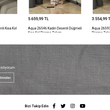
5.659,99 TL
3.554,99 
li Kısa Kol
Aqua 26546 Kadın Desenli Düğmeli
Aqua 26593 
Kısa Kol Pijama Takım
Pijama Tak
istiyorum.
Gönder
Bizi Takip Edin