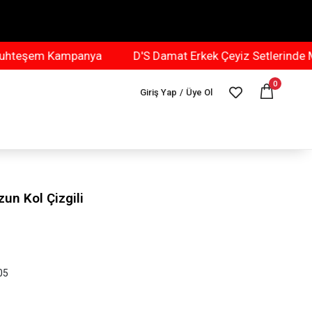
şem Kampanya
D'S Damat Erkek Çeyiz Setlerinde Muht
0
Giriş Yap
/
Üye Ol
un Kol Çizgili
05