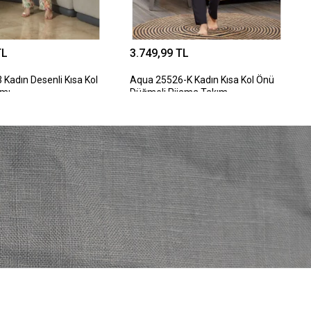
TL
3.749,99 TL
Kadın Desenli Kısa Kol
Aqua 25526-K Kadın Kısa Kol Önü
ımı
Düğmeli Pijama Takım