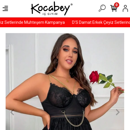
0
z Setlerinde Muhteşem Kampanya
D'S Damat Erkek Çeyiz Setleri