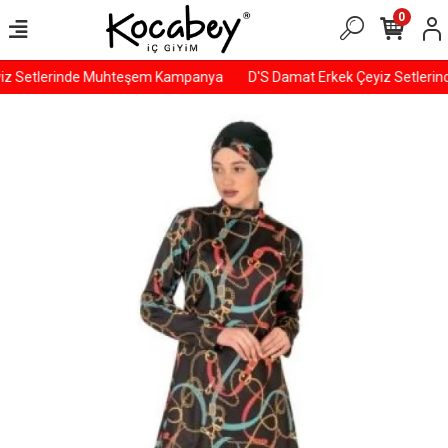
0
iz Setlerinde Muhteşem Kampanya
D'S Damat Erkek Çeyiz Setleri