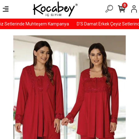
0
z Setlerinde Muhteşem Kampanya
D'S Damat Erkek Çeyiz Setleri