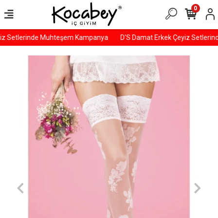
0
iz Setlerinde Muhteşem Kampanya
D'S Damat Erkek Çeyiz Setleri