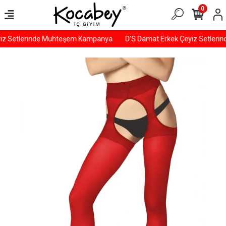
0
iz Setlerinde Muhteşem Kampanya
D'S Damat Erkek Çeyiz Setleri