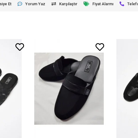
siye Et
Yorum Yaz
Karşılaştır
Fiyat Alarmı
Telef