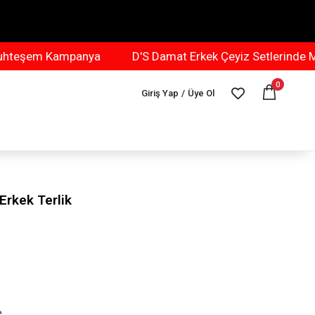
şem Kampanya
D'S Damat Erkek Çeyiz Setlerinde Muht
0
Giriş Yap
/
Üye Ol
Erkek Terlik
e