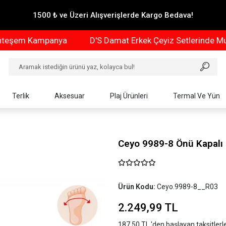
1500 ₺ ve Üzeri Alışverişlerde Kargo Bedava!
em Kampanya
D'S Damat Erkek Çeyiz Setlerinde Muhte
Terlik
Aksesuar
Plaj Ürünleri
Termal Ve Yün
Ceyo 9989-8 Önü Kapalı 
Ürün Kodu:
Ceyo.9989-8__R03
2.249,99 TL
187,50 TL 'den başlayan taksitlerl